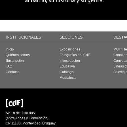
INSTITUCIONALES
SECCIONES
DESTA
Inicio
Exposiciones
MUFF, fes
Quiénes somos
Fotografías del CdF
Canal d
Suscripción
Investigación
Convoca
FAQ
Educativa
Líneas d
Contacto
Catálogo
Fotoviaj
Mediateca
Av. 18 de Julio 885
(entre Andes y Convención)
CP 11100. Montevideo. Uruguay