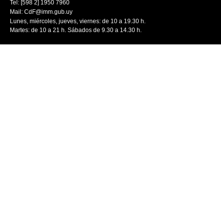
Tel: [598 2] 1950 7960
Mail:
CdF@imm.gub.uy
Lunes, miércoles, jueves, viernes: de 10 a 19.30 h.
Martes: de 10 a 21 h. Sábados de 9.30 a 14.30 h.