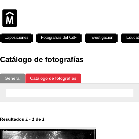
Exposiciones
Fotografías del CdF
Investigación
Educat
Catálogo de fotografías
General
Catálogo de fotografías
Resultados
1
-
1
de
1