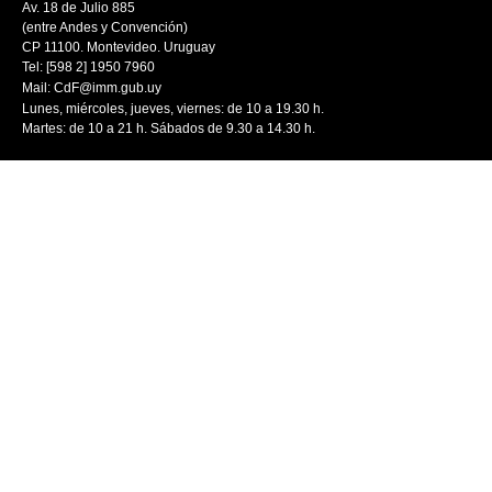
Av. 18 de Julio 885
(entre Andes y Convención)
CP 11100. Montevideo. Uruguay
Tel: [598 2] 1950 7960
Mail:
CdF@imm.gub.uy
Lunes, miércoles, jueves, viernes: de 10 a 19.30 h.
Martes: de 10 a 21 h. Sábados de 9.30 a 14.30 h.