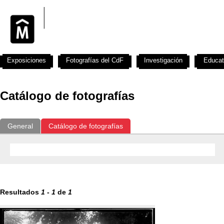
Exposiciones
Fotografías del CdF
Investigación
Educat
Catálogo de fotografías
General
Catálogo de fotografías
Resultados
1
-
1
de
1