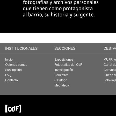
INSTITUCIONALES
SECCIONES
DESTA
Inicio
Exposiciones
MUFF, fes
Quiénes somos
Fotografías del CdF
Canal d
Suscripción
Investigación
Convoca
FAQ
Educativa
Líneas d
Contacto
Catálogo
Fotoviaj
Mediateca