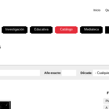
Inicio
Qu
Investigación
Educativa
Catálogo
Mediateca
s
Año exacto:
Década:
F
Pl
A