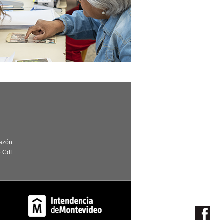
Razón
e CdF