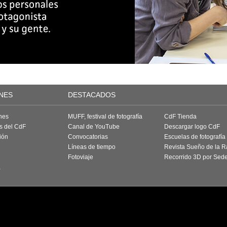
NES
DESTACADOS
nes
MUFF, festival de fotografía
CdF Tienda
as del CdF
Canal de YouTube
Descargar logo CdF
ión
Convocatorias
Escuelas de fotografía
Líneas de tiempo
Revista Sueño de la 
Fotoviaje
Recorrido 3D por Sed
a