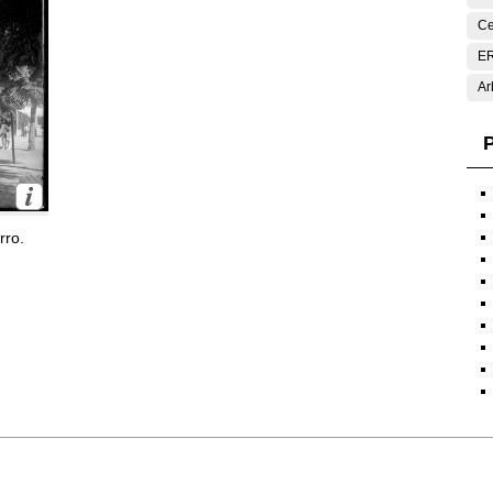
Ce
E
Ar
P
rro.