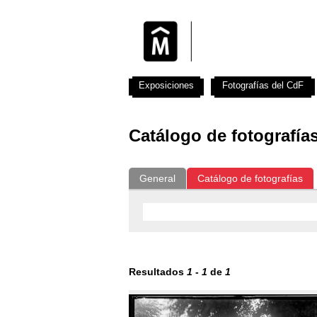
Exposiciones
Fotografías del CdF
Catálogo de fotografía
General
Catálogo de fotografías
Resultados
1
-
1
de
1