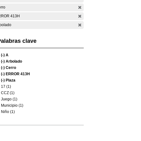
rro
RROR 413H
bolado
alabras clave
(-)
A
(-)
Arbolado
(-)
Cerro
(-)
ERROR 413H
(-)
Plaza
17 (1)
CCZ (1)
Juego (1)
Municipio (1)
Niño (1)