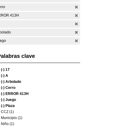
rro
RROR 413H
bolado
ego
alabras clave
(-)
17
(-)
A
(-)
Arbolado
(-)
Cerro
(-)
ERROR 413H
(-)
Juego
(-)
Plaza
CCZ (1)
Municipio (1)
Niño (1)