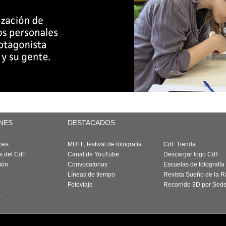
NES
DESTACADOS
nes
MUFF, festival de fotografía
CdF Tienda
as del CdF
Canal de YouTube
Descargar logo CdF
ión
Convocatorias
Escuelas de fotografía
Líneas de tiempo
Revista Sueño de la 
Fotoviaje
Recorrido 3D por Sed
a