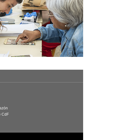
Razón
e CdF