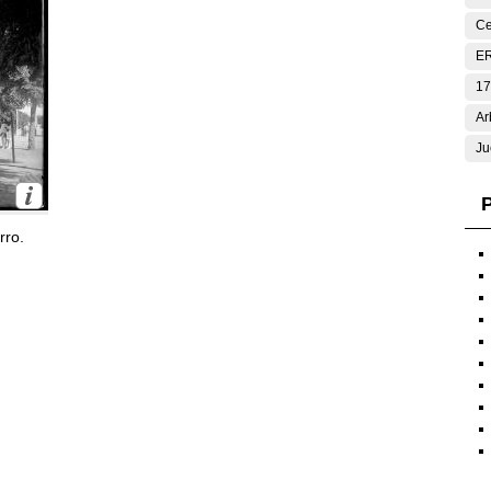
Ce
E
17
Ar
Ju
P
rro.