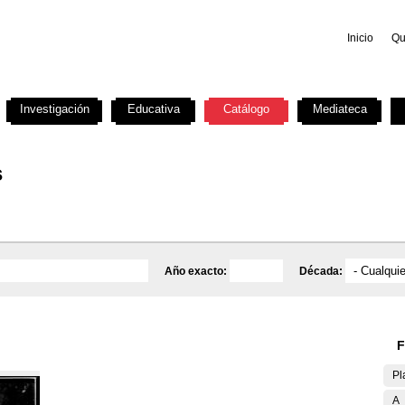
Inicio
Qu
Investigación
Educativa
Catálogo
Mediateca
s
Año exacto:
Década:
F
Pl
A