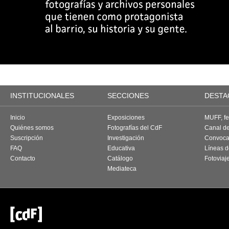
INSTITUCIONALES
SECCIONES
DESTA
Inicio
Exposiciones
MUFF, fes
Quiénes somos
Fotografías del CdF
Canal d
Suscripción
Investigación
Convoca
FAQ
Educativa
Líneas d
Contacto
Catálogo
Fotoviaj
Mediateca