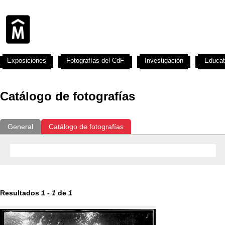
Exposiciones
Fotografías del CdF
Investigación
Educat
Catálogo de fotografías
General
Catálogo de fotografías
Resultados
1
-
1
de
1