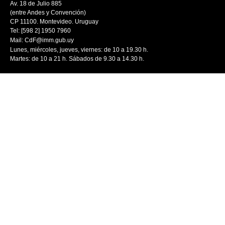
Av. 18 de Julio 885
(entre Andes y Convención)
CP 11100. Montevideo. Uruguay
Tel: [598 2] 1950 7960
Mail:
CdF@imm.gub.uy
Lunes, miércoles, jueves, viernes: de 10 a 19.30 h.
Martes: de 10 a 21 h. Sábados de 9.30 a 14.30 h.