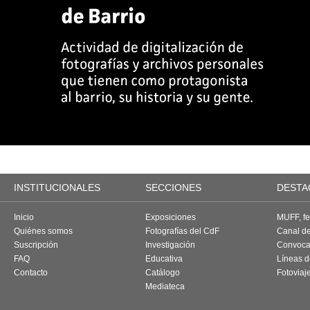
INSTITUCIONALES
SECCIONES
DESTA
Inicio
Exposiciones
MUFF, fes
Quiénes somos
Fotografías del CdF
Canal d
Suscripción
Investigación
Convoca
FAQ
Educativa
Líneas d
Contacto
Catálogo
Fotoviaj
Mediateca