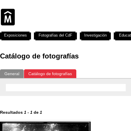
Exposiciones
Fotografías del CdF
Investigación
Educat
Catálogo de fotografías
General
Catálogo de fotografías
Resultados
1
-
1
de
1