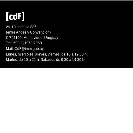
Av. 18 de Julio 885
(entre Andes y Convención)
CP 11100. Montevideo. Uruguay
Tel: [598 2] 1950 7960
Mail:
CdF@imm.gub.uy
Lunes, miércoles, jueves, viernes: de 10 a 19.30 h.
Martes: de 10 a 21 h. Sábados de 9.30 a 14.30 h.