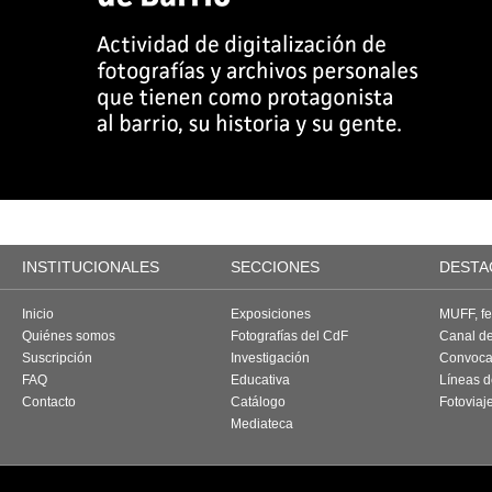
INSTITUCIONALES
SECCIONES
DESTA
Inicio
Exposiciones
MUFF, fes
Quiénes somos
Fotografías del CdF
Canal d
Suscripción
Investigación
Convoca
FAQ
Educativa
Líneas d
Contacto
Catálogo
Fotoviaj
Mediateca