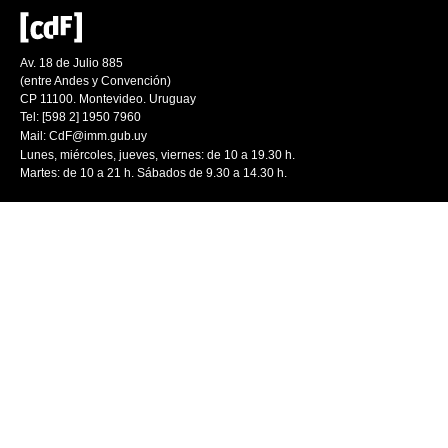
Av. 18 de Julio 885
(entre Andes y Convención)
CP 11100. Montevideo. Uruguay
Tel: [598 2] 1950 7960
Mail:
CdF@imm.gub.uy
Lunes, miércoles, jueves, viernes: de 10 a 19.30 h.
Martes: de 10 a 21 h. Sábados de 9.30 a 14.30 h.