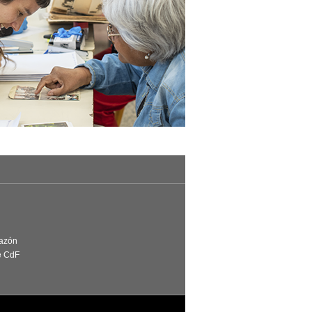
Razón
e CdF