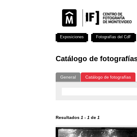
Exposiciones
Fotografías del CdF
Catálogo de fotografía
General
Catálogo de fotografías
Resultados
1
-
1
de
1