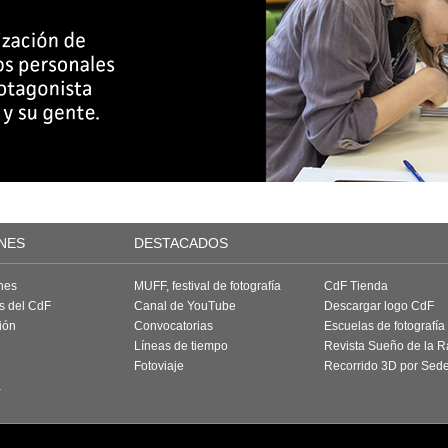
NES
DESTACADOS
nes
MUFF, festival de fotografía
CdF Tienda
as del CdF
Canal de YouTube
Descargar logo CdF
ión
Convocatorias
Escuelas de fotografía
Líneas de tiempo
Revista Sueño de la 
Fotoviaje
Recorrido 3D por Sed
a