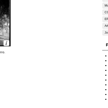
Mu
C
E
Ar
Ju
P
rro.