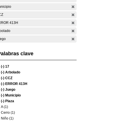
nicipio
CZ
RROR 413H
bolado
ego
alabras clave
(-)
17
(-)
Arbolado
(-)
CCZ
(-)
ERROR 413H
(-)
Juego
(-)
Municipio
(-)
Plaza
A (1)
Cerro (1)
Niño (1)