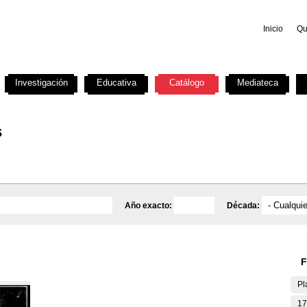
Inicio
Qu
Investigación
Educativa
Catálogo
Mediateca
s
Año exacto:
Década:
F
Pl
17