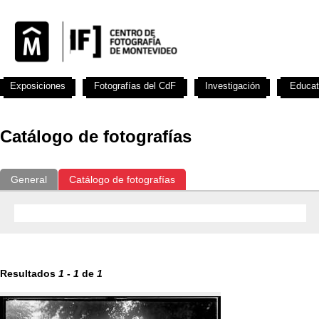
Exposiciones
Fotografías del CdF
Investigación
Educat
Catálogo de fotografías
General
Catálogo de fotografías
Resultados
1
-
1
de
1