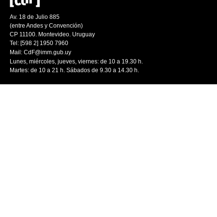
Av. 18 de Julio 885
(entre Andes y Convención)
CP 11100. Montevideo. Uruguay
Tel: [598 2] 1950 7960
Mail:
CdF@imm.gub.uy
Lunes, miércoles, jueves, viernes: de 10 a 19.30 h.
Martes: de 10 a 21 h. Sábados de 9.30 a 14.30 h.