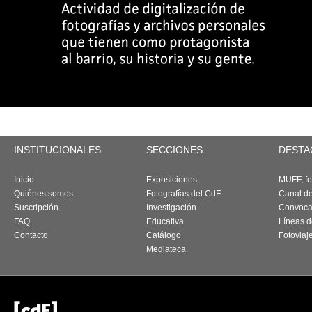
INSTITUCIONALES
SECCIONES
DESTA
Inicio
Exposiciones
MUFF, fes
Quiénes somos
Fotografías del CdF
Canal d
Suscripción
Investigación
Convoca
FAQ
Educativa
Líneas d
Contacto
Catálogo
Fotoviaj
Mediateca