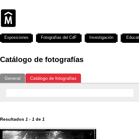
Exposiciones
Fotografías del CdF
Investigación
Educat
Catálogo de fotografías
General
Catálogo de fotografías
Resultados
1
-
1
de
1