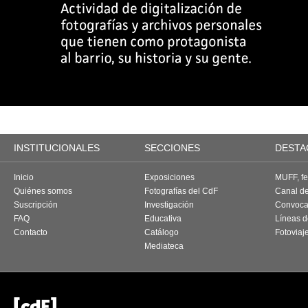
INSTITUCIONALES
SECCIONES
DESTA
Inicio
Exposiciones
MUFF, fes
Quiénes somos
Fotografías del CdF
Canal d
Suscripción
Investigación
Convoca
FAQ
Educativa
Líneas d
Contacto
Catálogo
Fotoviaj
Mediateca