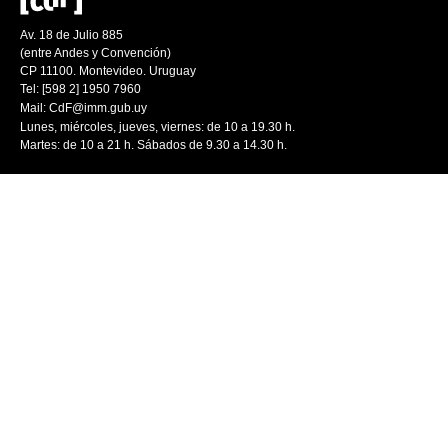
Av. 18 de Julio 885
(entre Andes y Convención)
CP 11100. Montevideo. Uruguay
Tel: [598 2] 1950 7960
Mail:
CdF@imm.gub.uy
Lunes, miércoles, jueves, viernes: de 10 a 19.30 h.
Martes: de 10 a 21 h. Sábados de 9.30 a 14.30 h.