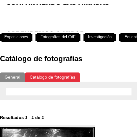
Exposiciones
Fotografías del CdF
Investigación
Educat
Catálogo de fotografías
General
Catálogo de fotografías
Resultados
1
-
1
de
1