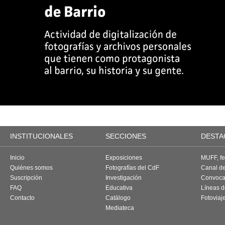
INSTITUCIONALES
SECCIONES
DESTA
Inicio
Exposiciones
MUFF, fes
Quiénes somos
Fotografías del CdF
Canal d
Suscripción
Investigación
Convoca
FAQ
Educativa
Líneas d
Contacto
Catálogo
Fotoviaj
Mediateca