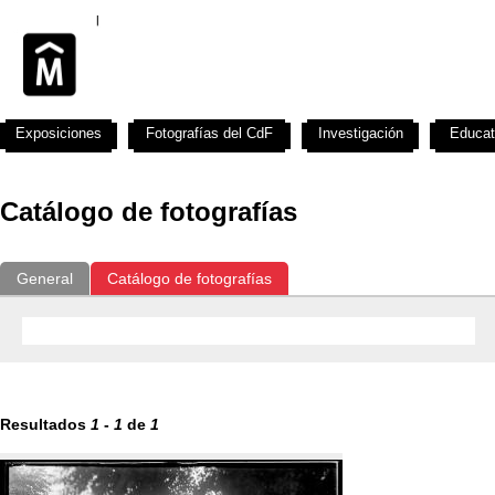
Exposiciones
Fotografías del CdF
Investigación
Educat
Catálogo de fotografías
General
Catálogo de fotografías
Resultados
1
-
1
de
1