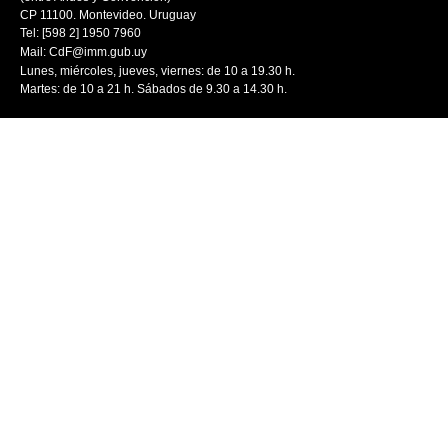
CP 11100. Montevideo. Uruguay
Tel: [598 2] 1950 7960
Mail:
CdF@imm.gub.uy
Lunes, miércoles, jueves, viernes: de 10 a 19.30 h.
Martes: de 10 a 21 h. Sábados de 9.30 a 14.30 h.