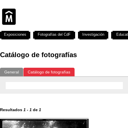
Exposiciones
Fotografías del CdF
Investigación
Educat
Catálogo de fotografías
General
Catálogo de fotografías
Resultados
1
-
1
de
1