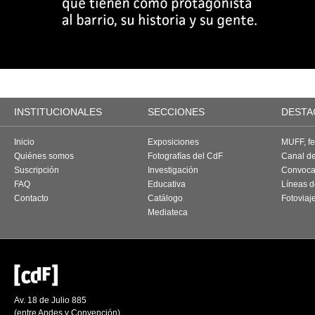
INSTITUCIONALES
SECCIONES
DESTA
Inicio
Exposiciones
MUFF, fes
Quiénes somos
Fotografías del CdF
Canal d
Suscripción
Investigación
Convoca
FAQ
Educativa
Líneas d
Contacto
Catálogo
Fotoviaj
Mediateca
Av. 18 de Julio 885
(entre Andes y Convención)