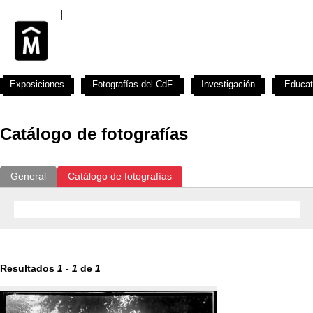
Exposiciones
Fotografías del CdF
Investigación
Educat
Catálogo de fotografías
General
Catálogo de fotografías
Resultados
1
-
1
de
1