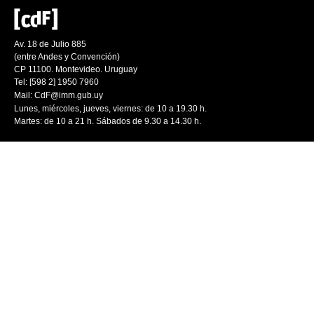
Av. 18 de Julio 885
(entre Andes y Convención)
CP 11100. Montevideo. Uruguay
Tel: [598 2] 1950 7960
Mail:
CdF@imm.gub.uy
Lunes, miércoles, jueves, viernes: de 10 a 19.30 h.
Martes: de 10 a 21 h. Sábados de 9.30 a 14.30 h.