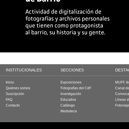
INSTITUCIONALES
SECCIONES
DESTA
Inicio
Exposiciones
MUFF, fes
Quiénes somos
Fotografías del CdF
Canal d
Suscripción
Investigación
Convoca
FAQ
Educativa
Líneas d
Contacto
Catálogo
Fotoviaj
Mediateca