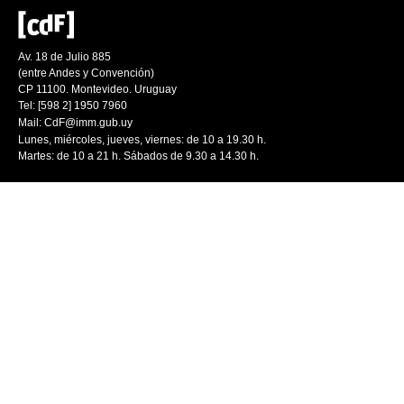
Av. 18 de Julio 885
(entre Andes y Convención)
CP 11100. Montevideo. Uruguay
Tel: [598 2] 1950 7960
Mail:
CdF@imm.gub.uy
Lunes, miércoles, jueves, viernes: de 10 a 19.30 h.
Martes: de 10 a 21 h. Sábados de 9.30 a 14.30 h.