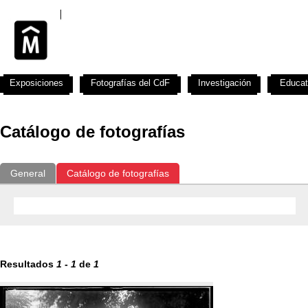
Exposiciones
Fotografías del CdF
Investigación
Educat
Catálogo de fotografías
General
Catálogo de fotografías
Resultados
1
-
1
de
1