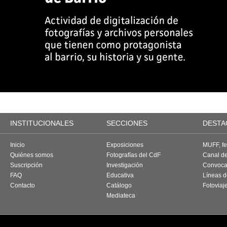
INSTITUCIONALES
SECCIONES
DESTA
Inicio
Exposiciones
MUFF, fes
Quiénes somos
Fotografías del CdF
Canal d
Suscripción
Investigación
Convoca
FAQ
Educativa
Líneas d
Contacto
Catálogo
Fotoviaj
Mediateca