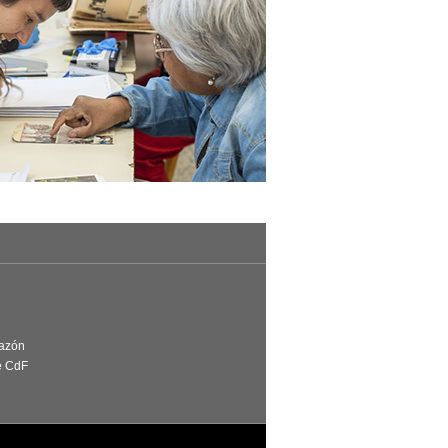
Razón
e CdF