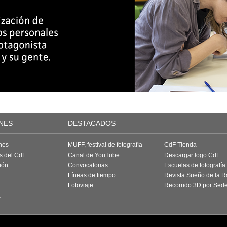
NES
DESTACADOS
nes
MUFF, festival de fotografía
CdF Tienda
as del CdF
Canal de YouTube
Descargar logo CdF
ión
Convocatorias
Escuelas de fotografía
Líneas de tiempo
Revista Sueño de la 
Fotoviaje
Recorrido 3D por Sed
a