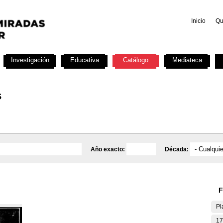
Inicio
Qu
Investigación
Educativa
Catálogo
Mediateca
s
Año exacto:
Década:
F
Pl
17