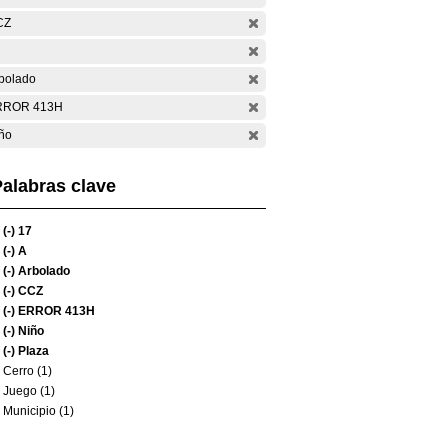
CZ
bolado
RROR 413H
ño
alabras clave
(-)
17
(-)
A
(-)
Arbolado
(-)
CCZ
(-)
ERROR 413H
(-)
Niño
(-)
Plaza
Cerro (1)
Juego (1)
Municipio (1)