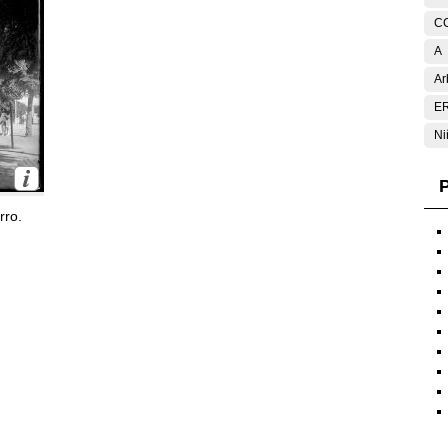
C
A
Ar
E
Ni
P
rro.