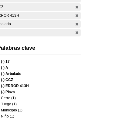
CZ
RROR 413H
bolado
alabras clave
(-)
17
(-)
A
(-)
Arbolado
(-)
CCZ
(-)
ERROR 413H
(-)
Plaza
Cerro (1)
Juego (1)
Municipio (1)
Niño (1)