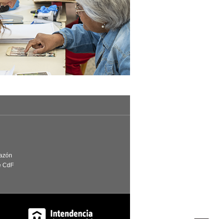
Razón
e CdF