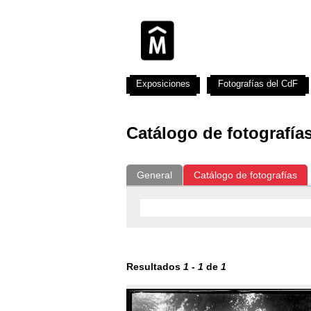
Exposiciones
Fotografías del CdF
Catálogo de fotografía
General
Catálogo de fotografías
Resultados
1
-
1
de
1