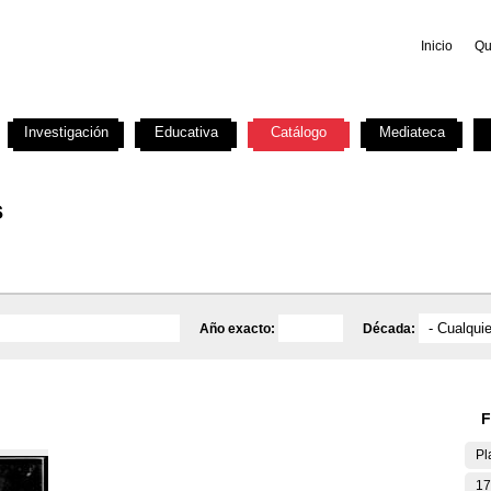
Inicio
Qu
Investigación
Educativa
Catálogo
Mediateca
s
Año exacto:
Década:
F
Pl
17