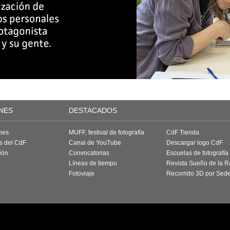
NES
DESTACADOS
nes
MUFF, festival de fotografía
CdF Tienda
as del CdF
Canal de YouTube
Descargar logo CdF
ión
Convocatorias
Escuelas de fotografía
Líneas de tiempo
Revista Sueño de la 
Fotoviaje
Recorrido 3D por Sed
a