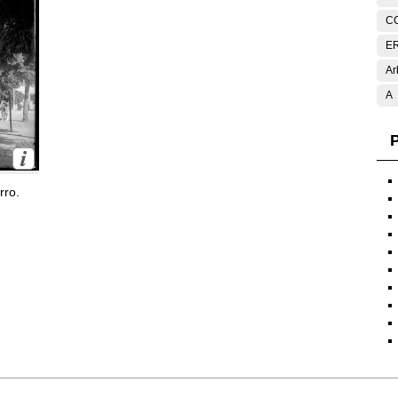
C
E
Ar
A
P
rro.