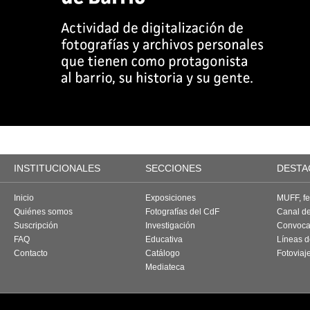
INSTITUCIONALES
SECCIONES
DESTA
Inicio
Exposiciones
MUFF, fes
Quiénes somos
Fotografías del CdF
Canal d
Suscripción
Investigación
Convoca
FAQ
Educativa
Líneas d
Contacto
Catálogo
Fotoviaj
Mediateca