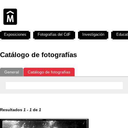
Exposiciones
Fotografías del CdF
Investigación
Educat
Catálogo de fotografías
General
Catálogo de fotografías
Resultados
1
-
1
de
1