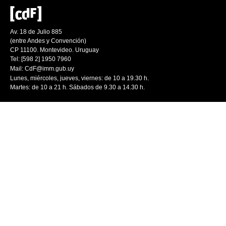
Av. 18 de Julio 885
(entre Andes y Convención)
CP 11100. Montevideo. Uruguay
Tel: [598 2] 1950 7960
Mail:
CdF@imm.gub.uy
Lunes, miércoles, jueves, viernes: de 10 a 19.30 h.
Martes: de 10 a 21 h. Sábados de 9.30 a 14.30 h.