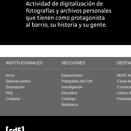
INSTITUCIONALES
SECCIONES
DESTA
Inicio
Exposiciones
MUFF, fes
Quiénes somos
Fotografías del CdF
Canal d
Suscripción
Investigación
Convoca
FAQ
Educativa
Líneas d
Contacto
Catálogo
Fotoviaj
Mediateca