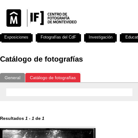
Exposiciones
Fotografías del CdF
Investigación
Educat
Catálogo de fotografías
General
Catálogo de fotografías
Resultados
1
-
1
de
1