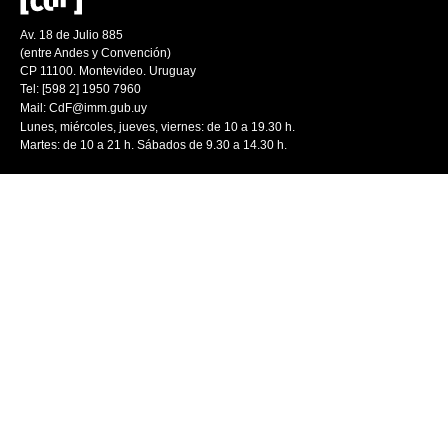
Av. 18 de Julio 885
(entre Andes y Convención)
CP 11100. Montevideo. Uruguay
Tel: [598 2] 1950 7960
Mail:
CdF@imm.gub.uy
Lunes, miércoles, jueves, viernes: de 10 a 19.30 h.
Martes: de 10 a 21 h. Sábados de 9.30 a 14.30 h.