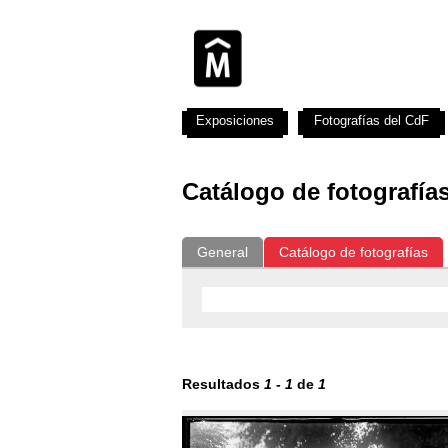
Exposiciones
Fotografías del CdF
Catálogo de fotografía
General
Catálogo de fotografías
Resultados
1
-
1
de
1