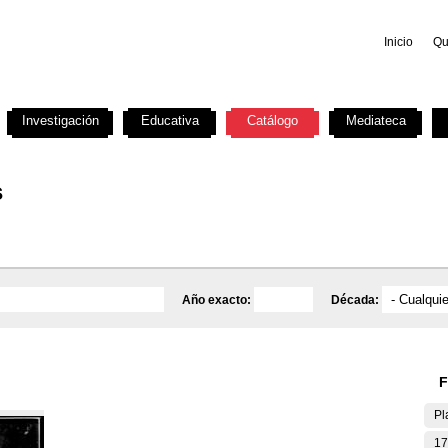
Inicio
Qu
Investigación
Educativa
Catálogo
Mediateca
s
Año exacto:
Década:
F
Pl
17