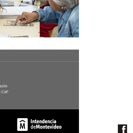
Razón
e CdF