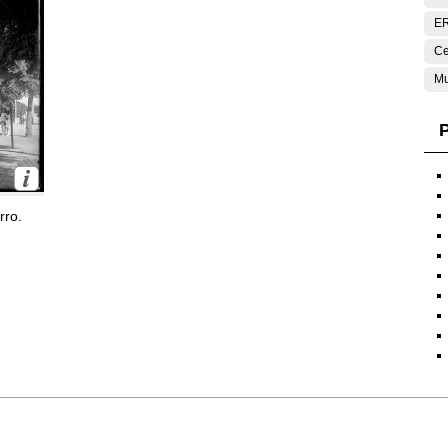
E
Ce
Mu
P
rro.