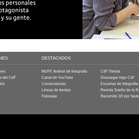
NES
DESTACADOS
nes
MUFF, festival de fotografía
CdF Tienda
as del CdF
Canal de YouTube
Descargar logo CdF
ión
Convocatorias
Escuelas de fotografía
Líneas de tiempo
Revista Sueño de la 
Fotoviaje
Recorrido 3D por Sed
a