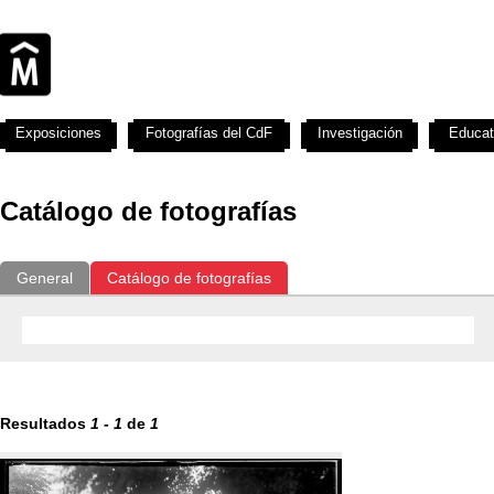
Exposiciones
Fotografías del CdF
Investigación
Educat
Catálogo de fotografías
General
Catálogo de fotografías
Resultados
1
-
1
de
1