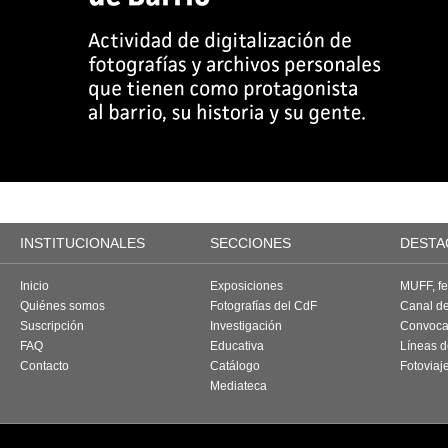
INSTITUCIONALES
SECCIONES
DESTA
Inicio
Exposiciones
MUFF, fes
Quiénes somos
Fotografías del CdF
Canal d
Suscripción
Investigación
Convoca
FAQ
Educativa
Líneas d
Contacto
Catálogo
Fotoviaj
Mediateca