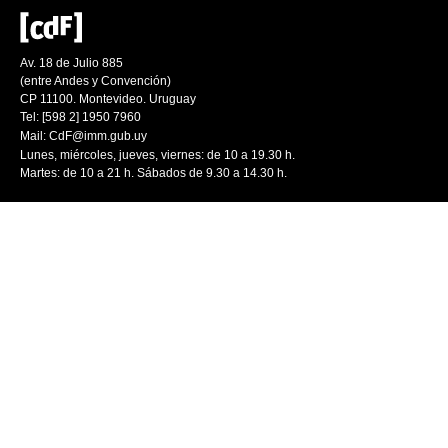
Av. 18 de Julio 885
(entre Andes y Convención)
CP 11100. Montevideo. Uruguay
Tel: [598 2] 1950 7960
Mail:
CdF@imm.gub.uy
Lunes, miércoles, jueves, viernes: de 10 a 19.30 h.
Martes: de 10 a 21 h. Sábados de 9.30 a 14.30 h.