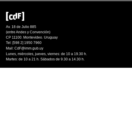
Av. 18 de Julio 885
(entre Andes y Convención)
CP 11100. Montevideo. Uruguay
Tel: [598 2] 1950 7960
Mail:
CdF@imm.gub.uy
Lunes, miércoles, jueves, viernes: de 10 a 19.30 h.
Martes: de 10 a 21 h. Sábados de 9.30 a 14.30 h.