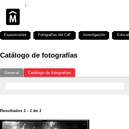
Exposiciones
Fotografías del CdF
Investigación
Educat
Catálogo de fotografías
General
Catálogo de fotografías
Resultados
1
-
1
de
1