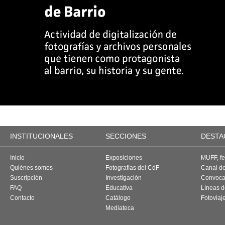
INSTITUCIONALES
SECCIONES
DESTA
Inicio
Exposiciones
MUFF, fes
Quiénes somos
Fotografías del CdF
Canal d
Suscripción
Investigación
Convoca
FAQ
Educativa
Líneas d
Contacto
Catálogo
Fotoviaj
Mediateca