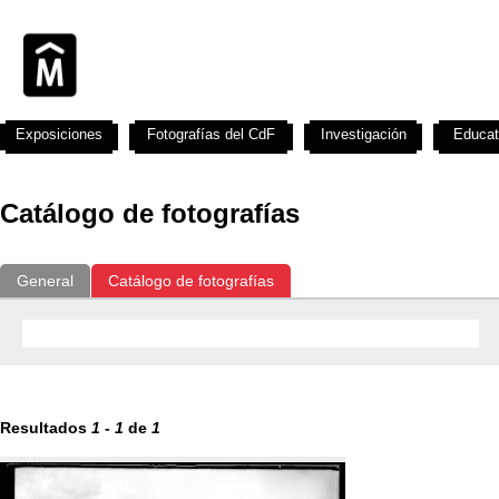
Exposiciones
Fotografías del CdF
Investigación
Educat
Catálogo de fotografías
General
Catálogo de fotografías
Resultados
1
-
1
de
1