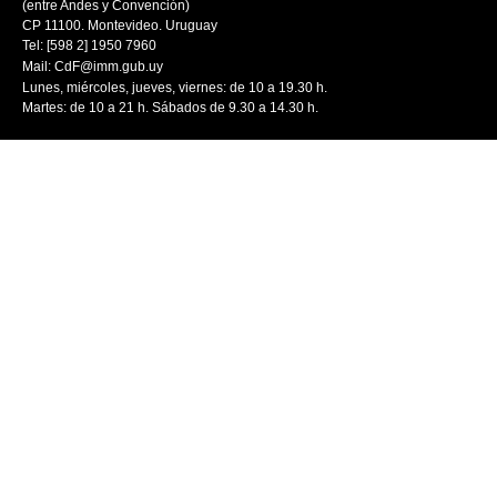
(entre Andes y Convención)
CP 11100. Montevideo. Uruguay
Tel: [598 2] 1950 7960
Mail:
CdF@imm.gub.uy
Lunes, miércoles, jueves, viernes: de 10 a 19.30 h.
Martes: de 10 a 21 h. Sábados de 9.30 a 14.30 h.