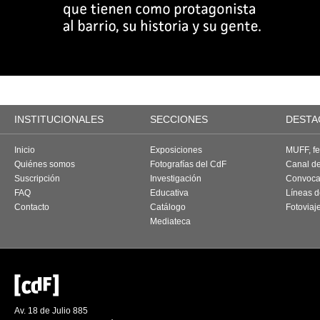
INSTITUCIONALES
SECCIONES
DESTA
Inicio
Exposiciones
MUFF, fes
Quiénes somos
Fotografías del CdF
Canal d
Suscripción
Investigación
Convoca
FAQ
Educativa
Líneas d
Contacto
Catálogo
Fotoviaj
Mediateca
Av. 18 de Julio 885