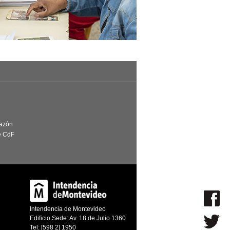
Razón
e CdF
Intendencia de Montevideo
Edificio Sede: Av. 18 de Julio 1360
Tel: [598 2] 1950