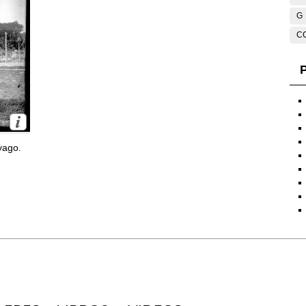
G
C
P
yago.