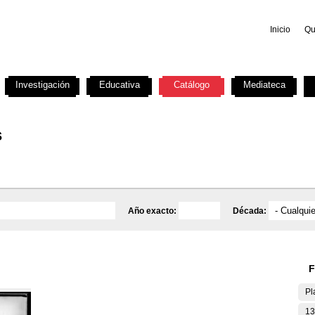
Inicio
Qu
Investigación
Educativa
Catálogo
Mediateca
s
Año exacto:
Década:
F
Pl
13