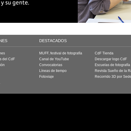
NES
DESTACADOS
nes
MUFF, festival de fotografía
CdF Tienda
as del CdF
Canal de YouTube
Descargar logo CdF
ión
Convocatorias
Escuelas de fotografía
Líneas de tiempo
Revista Sueño de la 
Fotoviaje
Recorrido 3D por Sed
a