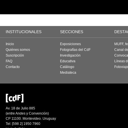
INSTITUCIONALES
SECCIONES
DESTA
Inicio
Exposiciones
MUFF, fes
Quiénes somos
Fotografías del CdF
Canal d
Suscripción
Investigación
Convoca
FAQ
Educativa
Líneas d
Contacto
Catálogo
Fotoviaj
Mediateca
Av. 18 de Julio 885
(entre Andes y Convención)
CP 11100. Montevideo. Uruguay
Tel: [598 2] 1950 7960