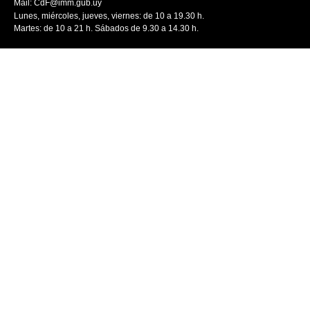
Mail:
CdF@imm.gub.uy
Lunes, miércoles, jueves, viernes: de 10 a 19.30 h.
Martes: de 10 a 21 h. Sábados de 9.30 a 14.30 h.