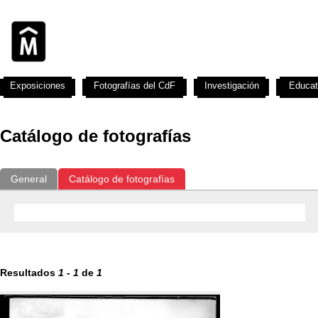
Exposiciones
Fotografías del CdF
Investigación
Educat
Catálogo de fotografías
General
Catálogo de fotografías
Resultados
1
-
1
de
1