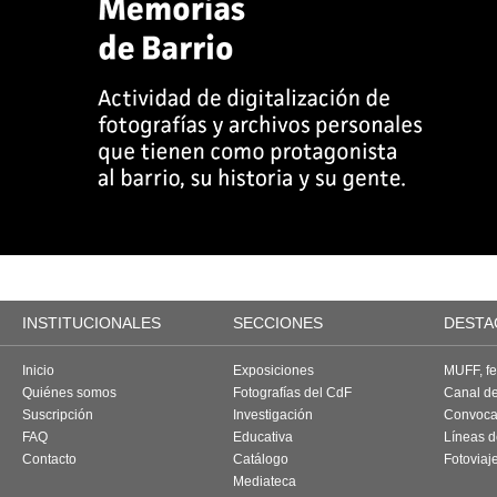
INSTITUCIONALES
SECCIONES
DESTA
Inicio
Exposiciones
MUFF, fes
Quiénes somos
Fotografías del CdF
Canal d
Suscripción
Investigación
Convoca
FAQ
Educativa
Líneas d
Contacto
Catálogo
Fotoviaj
Mediateca