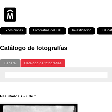
Exposiciones
Fotografías del CdF
Investigación
Educat
Catálogo de fotografías
General
Catálogo de fotografías
Resultados
1
-
1
de
1