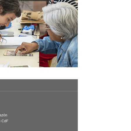
Razón
e CdF