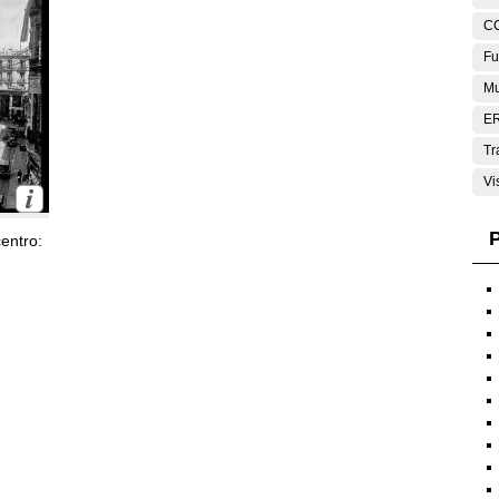
C
Fu
Mu
E
Tr
Vi
P
entro: