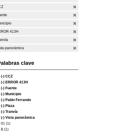
CZ
ente
nicipio
RROR 413H
anvía
sta panorámica
alabras clave
(-)
CCZ
(-)
ERROR 413H
(-)
Fuente
(-)
Municipio
(-)
Pablo Ferrando
(-)
Plaza
(-)
Tranvía
(-)
Vista panorámica
01 (1)
B (1)