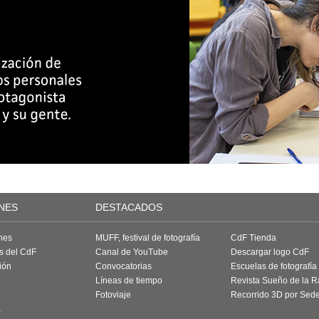
NES
DESTACADOS
nes
MUFF, festival de fotografía
CdF Tienda
as del CdF
Canal de YouTube
Descargar logo CdF
ión
Convocatorias
Escuelas de fotografía
Líneas de tiempo
Revista Sueño de la 
Fotoviaje
Recorrido 3D por Sed
a