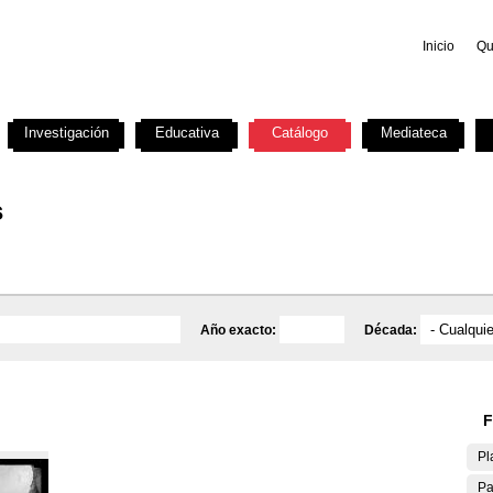
Inicio
Qu
Investigación
Educativa
Catálogo
Mediateca
s
Año exacto:
Década:
F
Pl
Pa