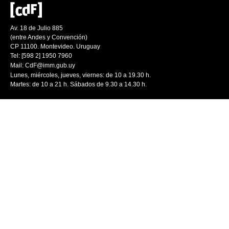
Av. 18 de Julio 885
(entre Andes y Convención)
CP 11100. Montevideo. Uruguay
Tel: [598 2] 1950 7960
Mail:
CdF@imm.gub.uy
Lunes, miércoles, jueves, viernes: de 10 a 19.30 h.
Martes: de 10 a 21 h. Sábados de 9.30 a 14.30 h.