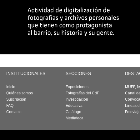
INSTITUCIONALES
SECCIONES
DESTA
Inicio
Exposiciones
MUFF, fes
Quiénes somos
Fotografías del CdF
Canal d
Suscripción
Investigación
Convoca
FAQ
Educativa
Líneas d
Contacto
Catálogo
Fotoviaj
Mediateca