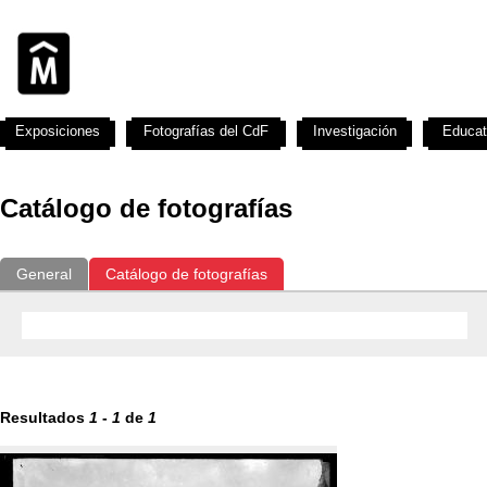
Exposiciones
Fotografías del CdF
Investigación
Educat
Catálogo de fotografías
General
Catálogo de fotografías
Resultados
1
-
1
de
1