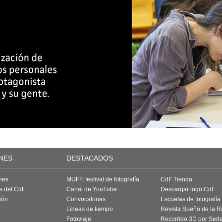
NES
DESTACADOS
nes
MUFF, festival de fotografía
CdF Tienda
as del CdF
Canal de YouTube
Descargar logo CdF
ión
Convocatorias
Escuelas de fotografía
Líneas de tiempo
Revista Sueño de la 
Fotoviaje
Recorrido 3D por Sed