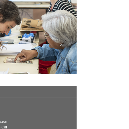
Razón
e CdF