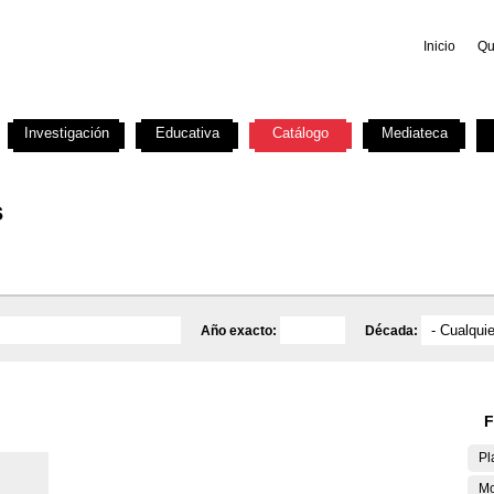
Inicio
Qu
Investigación
Educativa
Catálogo
Mediateca
s
Año exacto:
Década:
F
Pl
Mo