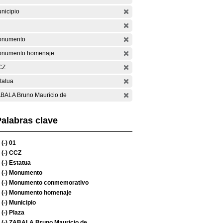
nicipio
onumento
numento homenaje
CZ
tatua
BALA Bruno Mauricio de
alabras clave
(-)
01
(-)
CCZ
(-)
Estatua
(-)
Monumento
(-)
Monumento conmemorativo
(-)
Monumento homenaje
(-)
Municipio
(-)
Plaza
(-)
ZABALA Bruno Mauricio de