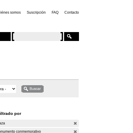
iénes somos
Suscripción
FAQ
Contacto
iltrado por
aza
numento conmemorativo