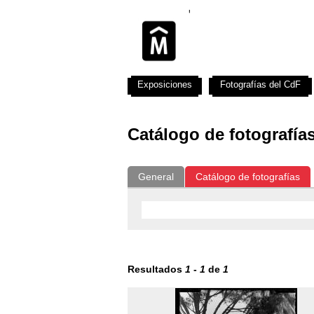
Exposiciones
Fotografías del CdF
Catálogo de fotografía
General
Catálogo de fotografías
Resultados
1
-
1
de
1