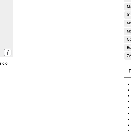
Mu
01
M
Mo
C
Es
ZA
icio
P