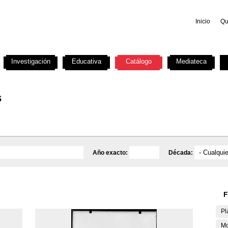
Inicio
Qu
Investigación
Educativa
Catálogo
Mediateca
s
Año exacto:
Década:
F
Pl
Mo