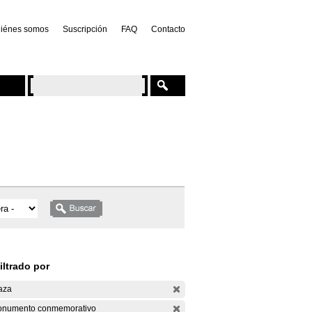
iénes somos
Suscripción
FAQ
Contacto
iltrado por
aza
numento conmemorativo