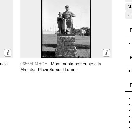
M
C
F
icio
06565FMHGE -
Monumento homenaje a la
Maestra. Plaza Samuel Lafone.
P