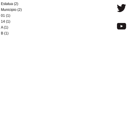
Estatua (2)
Municipio (2)
01 (1)
14 (1)
A (1)
B (1)
Ciudad Vieja (1)
Escultura (1)
Homenaje (1)
LAFONE Samuel (1)
La Teja (1)
Maestra (1)
ZABALA Bruno Mauricio de (1)
écnica fotográfica
Gelatina y plata (2)
ipo de soporte
Vidrio (2)