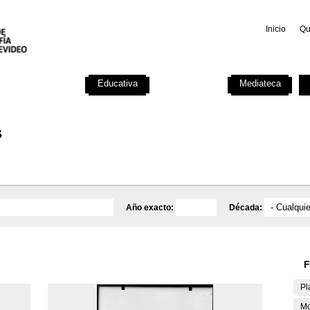
Inicio
Qu
Investigación
Educativa
Catálogo
Mediateca
s
Año exacto:
Década:
F
Pl
Mo