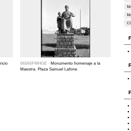
M
Mo
C
F
icio
06565FMHGE -
Monumento homenaje a la
Maestra. Plaza Samuel Lafone.
P