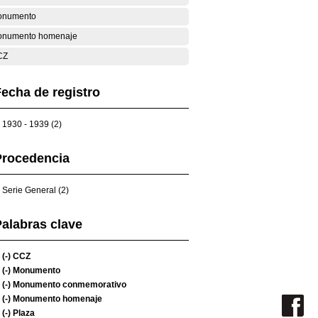
onumento
numento homenaje
CZ
echa de registro
1930 - 1939 (2)
Procedencia
Serie General (2)
alabras clave
(-)
CCZ
(-)
Monumento
(-)
Monumento conmemorativo
(-)
Monumento homenaje
(-)
Plaza