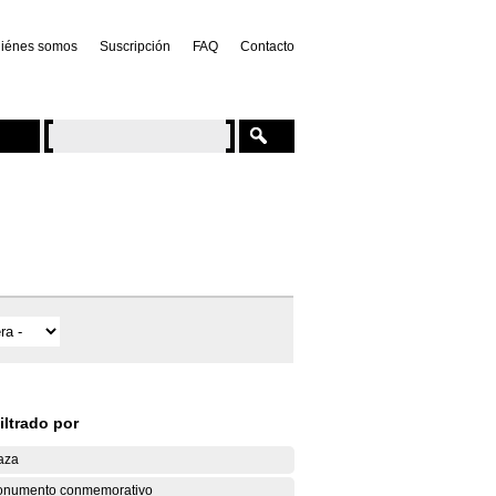
iénes somos
Suscripción
FAQ
Contacto
iltrado por
aza
numento conmemorativo