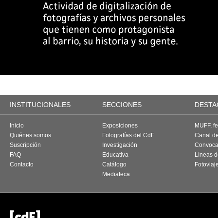
INSTITUCIONALES
SECCIONES
DESTA
Inicio
Exposiciones
MUFF, fes
Quiénes somos
Fotografías del CdF
Canal d
Suscripción
Investigación
Convoca
FAQ
Educativa
Líneas d
Contacto
Catálogo
Fotoviaj
Mediateca