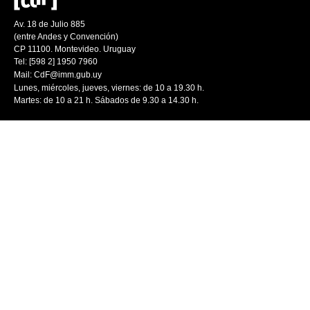
Av. 18 de Julio 885
(entre Andes y Convención)
CP 11100. Montevideo. Uruguay
Tel: [598 2] 1950 7960
Mail:
CdF@imm.gub.uy
Lunes, miércoles, jueves, viernes: de 10 a 19.30 h.
Martes: de 10 a 21 h. Sábados de 9.30 a 14.30 h.