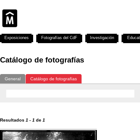
Exposiciones
Fotografías del CdF
Investigación
Educat
Catálogo de fotografías
General
Catálogo de fotografías
Resultados
1
-
1
de
1