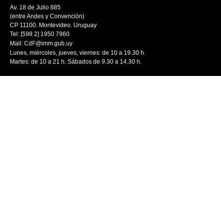
Av. 18 de Julio 885
(entre Andes y Convención)
CP 11100. Montevideo. Uruguay
Tel: [598 2] 1950 7960
Mail:
CdF@imm.gub.uy
Lunes, miércoles, jueves, viernes: de 10 a 19.30 h.
Martes: de 10 a 21 h. Sábados de 9.30 a 14.30 h.