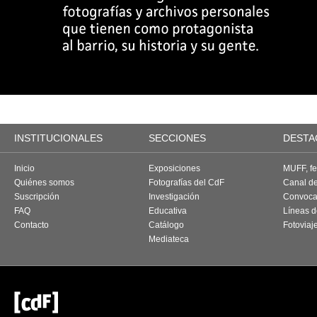
INSTITUCIONALES
SECCIONES
DESTA
Inicio
Exposiciones
MUFF, fes
Quiénes somos
Fotografías del CdF
Canal d
Suscripción
Investigación
Convoca
FAQ
Educativa
Líneas d
Contacto
Catálogo
Fotoviaj
Mediateca