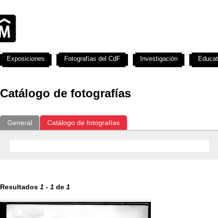
Exposiciones
Fotografías del CdF
Investigación
Educat
Catálogo de fotografías
General
Catálogo de fotografías
Resultados
1
-
1
de
1