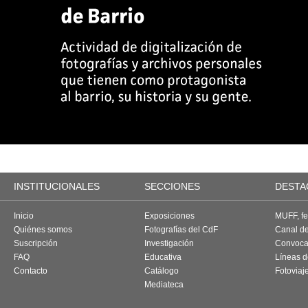
INSTITUCIONALES
SECCIONES
DESTA
Inicio
Exposiciones
MUFF, fes
Quiénes somos
Fotografías del CdF
Canal d
Suscripción
Investigación
Convoca
FAQ
Educativa
Líneas d
Contacto
Catálogo
Fotoviaj
Mediateca