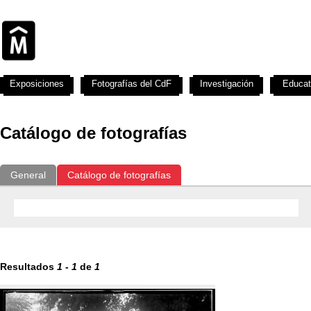
Exposiciones
Fotografías del CdF
Investigación
Educat
Catálogo de fotografías
General
Catálogo de fotografías
Resultados
1
-
1
de
1