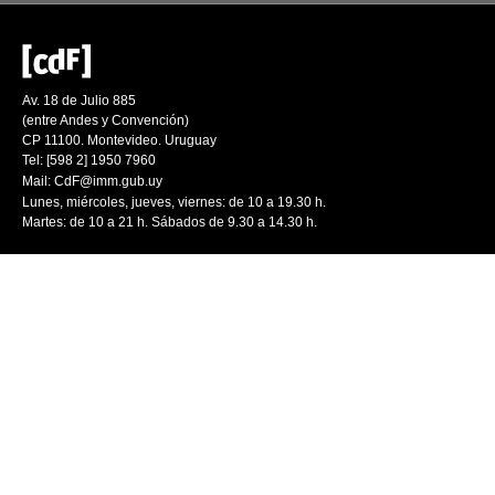
Av. 18 de Julio 885
(entre Andes y Convención)
CP 11100. Montevideo. Uruguay
Tel: [598 2] 1950 7960
Mail:
CdF@imm.gub.uy
Lunes, miércoles, jueves, viernes: de 10 a 19.30 h.
Martes: de 10 a 21 h. Sábados de 9.30 a 14.30 h.