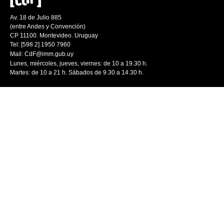
Av. 18 de Julio 885
(entre Andes y Convención)
CP 11100. Montevideo. Uruguay
Tel: [598 2] 1950 7960
Mail:
CdF@imm.gub.uy
Lunes, miércoles, jueves, viernes: de 10 a 19.30 h.
Martes: de 10 a 21 h. Sábados de 9.30 a 14.30 h.