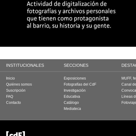
INSTITUCIONALES
SECCIONES
DESTA
Inicio
Exposiciones
MUFF, fes
Quiénes somos
Fotografías del CdF
Canal d
Suscripción
Investigación
Convoca
FAQ
Educativa
Líneas d
Contacto
Catálogo
Fotoviaj
Mediateca