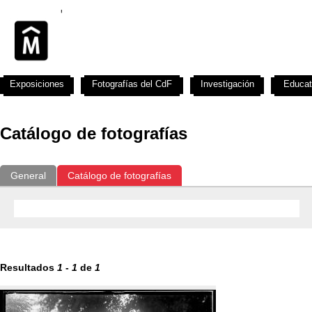
Exposiciones
Fotografías del CdF
Investigación
Educat
Catálogo de fotografías
General
Catálogo de fotografías
Resultados
1
-
1
de
1