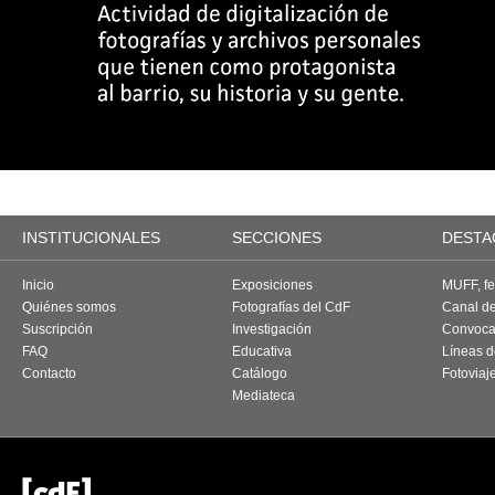
INSTITUCIONALES
SECCIONES
DESTA
Inicio
Exposiciones
MUFF, fes
Quiénes somos
Fotografías del CdF
Canal d
Suscripción
Investigación
Convoca
FAQ
Educativa
Líneas d
Contacto
Catálogo
Fotoviaj
Mediateca