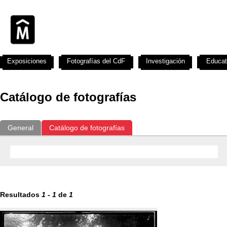
Exposiciones
Fotografías del CdF
Investigación
Educat
Catálogo de fotografías
General
Catálogo de fotografías
Resultados
1
-
1
de
1