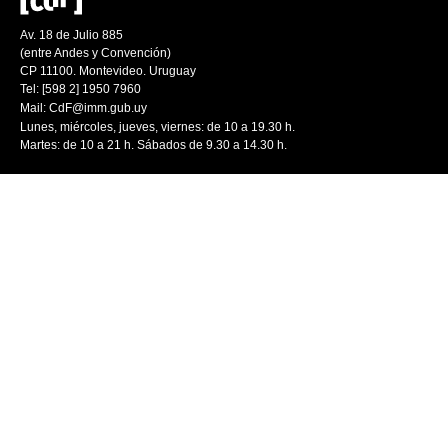
Av. 18 de Julio 885
(entre Andes y Convención)
CP 11100. Montevideo. Uruguay
Tel: [598 2] 1950 7960
Mail:
CdF@imm.gub.uy
Lunes, miércoles, jueves, viernes: de 10 a 19.30 h.
Martes: de 10 a 21 h. Sábados de 9.30 a 14.30 h.