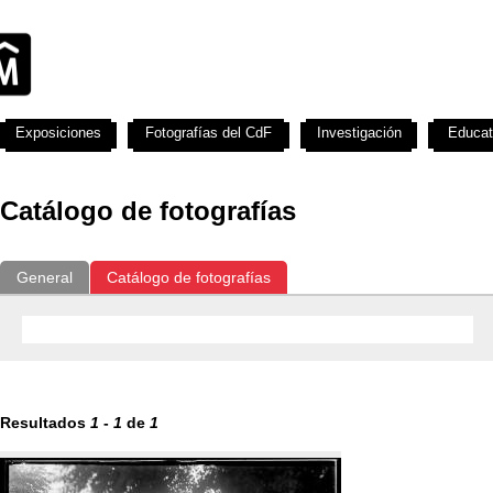
Exposiciones
Fotografías del CdF
Investigación
Educat
Catálogo de fotografías
General
Catálogo de fotografías
Resultados
1
-
1
de
1