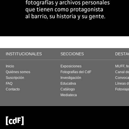
INSTITUCIONALES
SECCIONES
DESTA
Inicio
Exposiciones
MUFF, fes
Quiénes somos
Fotografías del CdF
Canal d
Suscripción
Investigación
Convoca
FAQ
Educativa
Líneas d
Contacto
Catálogo
Fotoviaj
Mediateca