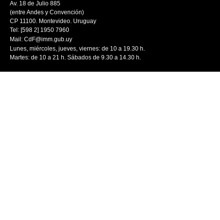
Av. 18 de Julio 885
(entre Andes y Convención)
CP 11100. Montevideo. Uruguay
Tel: [598 2] 1950 7960
Mail:
CdF@imm.gub.uy
Lunes, miércoles, jueves, viernes: de 10 a 19.30 h.
Martes: de 10 a 21 h. Sábados de 9.30 a 14.30 h.