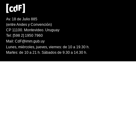
Av. 18 de Julio 885
(entre Andes y Convención)
CP 11100. Montevideo. Uruguay
Tel: [598 2] 1950 7960
Mail:
CdF@imm.gub.uy
Lunes, miércoles, jueves, viernes: de 10 a 19.30 h.
Martes: de 10 a 21 h. Sábados de 9.30 a 14.30 h.