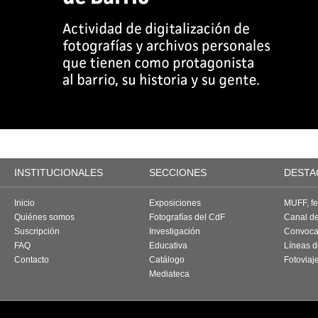
INSTITUCIONALES
SECCIONES
DESTA
Inicio
Exposiciones
MUFF, fes
Quiénes somos
Fotografías del CdF
Canal d
Suscripción
Investigación
Convoca
FAQ
Educativa
Líneas d
Contacto
Catálogo
Fotoviaj
Mediateca