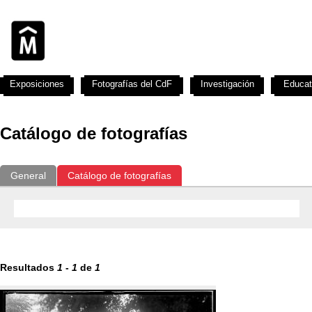
Exposiciones
Fotografías del CdF
Investigación
Educat
Catálogo de fotografías
General
Catálogo de fotografías
Resultados
1
-
1
de
1