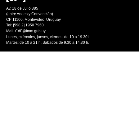
Av. 18 de Julio 885
(entre Andes y Convención)
CP 11100. Montevideo. Uruguay
Tel: [598 2] 1950 7960
Mail:
CdF@imm.gub.uy
Lunes, miércoles, jueves, viernes: de 10 a 19.30 h.
Martes: de 10 a 21 h. Sábados de 9.30 a 14.30 h.