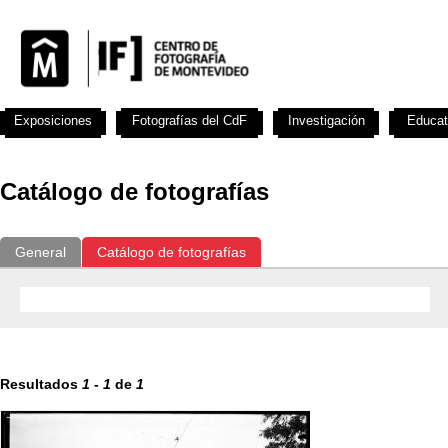
Exposiciones
Fotografías del CdF
Investigación
Educat
Catálogo de fotografías
General
Catálogo de fotografías
Resultados
1
-
1
de
1