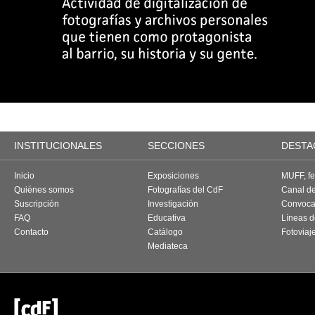
INSTITUCIONALES
SECCIONES
DESTA
Inicio
Exposiciones
MUFF, fes
Quiénes somos
Fotografías del CdF
Canal d
Suscripción
Investigación
Convoca
FAQ
Educativa
Líneas d
Contacto
Catálogo
Fotoviaj
Mediateca