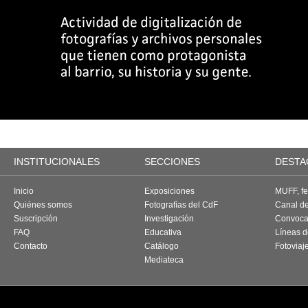
INSTITUCIONALES
SECCIONES
DESTA
Inicio
Exposiciones
MUFF, fes
Quiénes somos
Fotografías del CdF
Canal d
Suscripción
Investigación
Convoca
FAQ
Educativa
Líneas d
Contacto
Catálogo
Fotoviaj
Mediateca