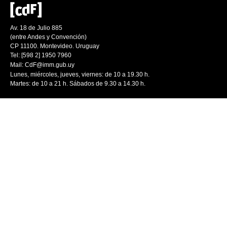
Av. 18 de Julio 885
(entre Andes y Convención)
CP 11100. Montevideo. Uruguay
Tel: [598 2] 1950 7960
Mail:
CdF@imm.gub.uy
Lunes, miércoles, jueves, viernes: de 10 a 19.30 h.
Martes: de 10 a 21 h. Sábados de 9.30 a 14.30 h.