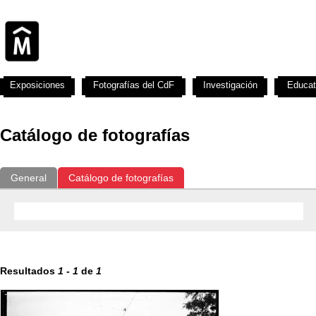
Exposiciones
Fotografías del CdF
Investigación
Educat
Catálogo de fotografías
General
Catálogo de fotografías
Resultados
1
-
1
de
1