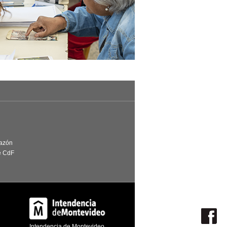
Razón
e CdF
Intendencia de Montevideo