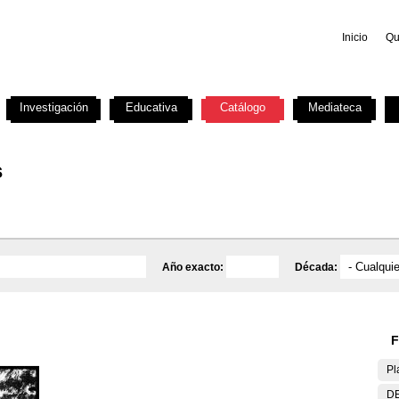
Inicio
Qu
Investigación
Educativa
Catálogo
Mediateca
s
Año exacto:
Década:
F
Pl
DE