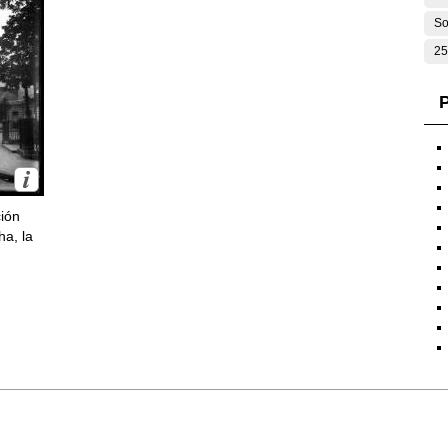
So
25
P
ción
ha, la