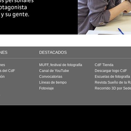
NES
DESTACADOS
nes
MUFF, festival de fotografía
CdF Tienda
as del CdF
Canal de YouTube
Descargar logo CdF
ión
Convocatorias
Escuelas de fotografía
Líneas de tiempo
Revista Sueño de la 
Fotoviaje
Recorrido 3D por Sed
a