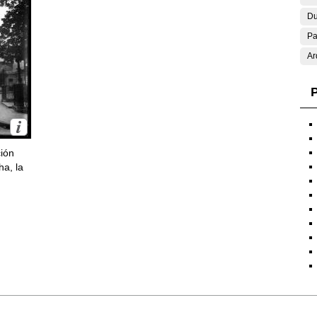
Du
Pa
Ar
P
ción
ha, la