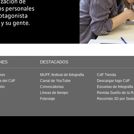
NES
DESTACADOS
nes
MUFF, festival de fotografía
CdF Tienda
as del CdF
Canal de YouTube
Descargar logo CdF
ión
Convocatorias
Escuelas de fotografía
Líneas de tiempo
Revista Sueño de la 
Fotoviaje
Recorrido 3D por Sed
a