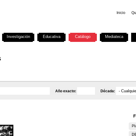
Inicio
Qu
Investigación
Educativa
Catálogo
Mediateca
s
Año exacto:
Década:
F
Pl
DE