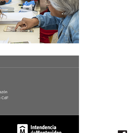
Razón
e CdF