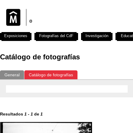
Exposiciones
Fotografías del CdF
Investigación
Educat
Catálogo de fotografías
General
Catálogo de fotografías
Resultados
1
-
1
de
1