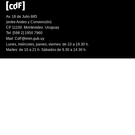
Av. 18 de Julio 885
(entre Andes y Convención)
CP 11100. Montevideo. Uruguay
Tel: [598 2] 1950 7960
Mail:
CdF@imm.gub.uy
Lunes, miércoles, jueves, viernes: de 10 a 19.30 h.
Martes: de 10 a 21 h. Sábados de 9.30 a 14.30 h.