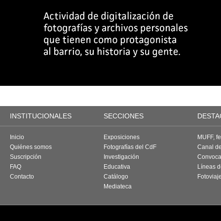
INSTITUCIONALES
SECCIONES
DESTA
Inicio
Exposiciones
MUFF, fes
Quiénes somos
Fotografías del CdF
Canal d
Suscripción
Investigación
Convoca
FAQ
Educativa
Líneas d
Contacto
Catálogo
Fotoviaj
Mediateca