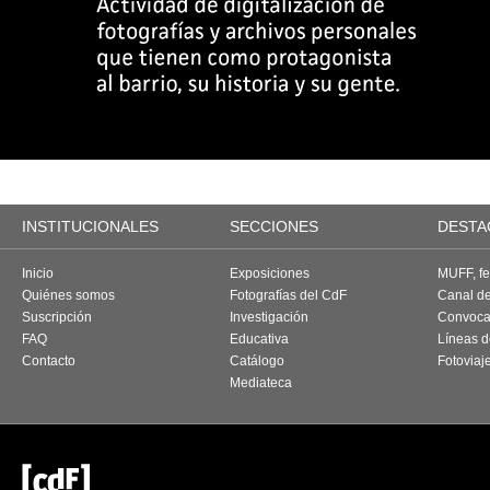
INSTITUCIONALES
SECCIONES
DESTA
Inicio
Exposiciones
MUFF, fes
Quiénes somos
Fotografías del CdF
Canal d
Suscripción
Investigación
Convoca
FAQ
Educativa
Líneas d
Contacto
Catálogo
Fotoviaj
Mediateca