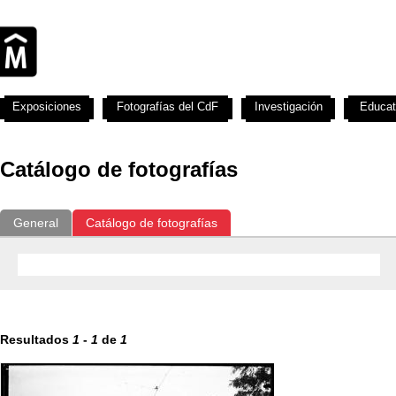
Exposiciones
Fotografías del CdF
Investigación
Educat
Catálogo de fotografías
General
Catálogo de fotografías
Resultados
1
-
1
de
1