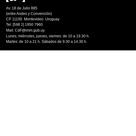
Av. 18 de Julio 885
(entre Andes y Convención)
CP 11100. Montevideo. Uruguay
Tel: [598 2] 1950 7960
Mail:
CdF@imm.gub.uy
Lunes, miércoles, jueves, viernes: de 10 a 19.30 h.
Martes: de 10 a 21 h. Sábados de 9.30 a 14.30 h.