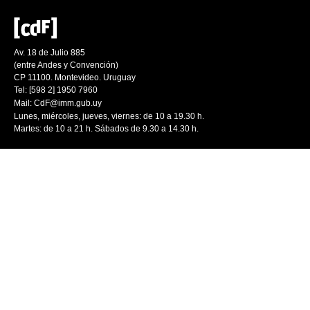
Av. 18 de Julio 885
(entre Andes y Convención)
CP 11100. Montevideo. Uruguay
Tel: [598 2] 1950 7960
Mail:
CdF@imm.gub.uy
Lunes, miércoles, jueves, viernes: de 10 a 19.30 h.
Martes: de 10 a 21 h. Sábados de 9.30 a 14.30 h.