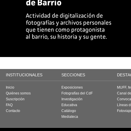
INSTITUCIONALES
SECCIONES
DESTA
Inicio
Exposiciones
MUFF, fes
Quiénes somos
Fotografías del CdF
Canal d
Suscripción
Investigación
Convoca
FAQ
Educativa
Líneas d
Contacto
Catálogo
Fotoviaj
Mediateca