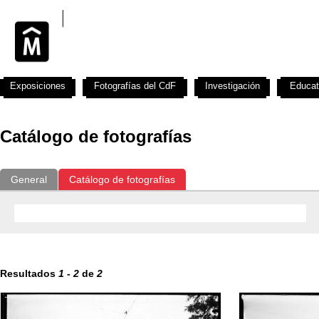
Exposiciones
Fotografías del CdF
Investigación
Educat
Catálogo de fotografías
General
Catálogo de fotografías
Resultados
1
-
2
de
2