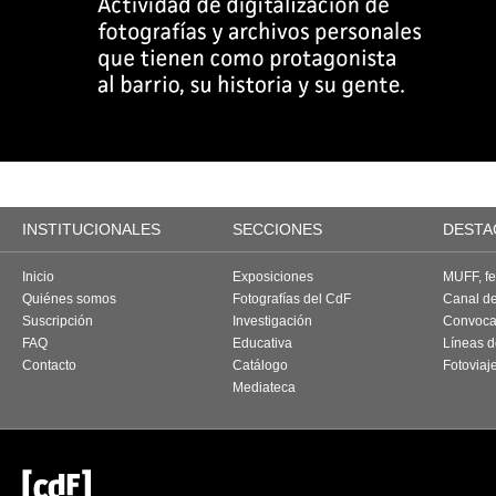
INSTITUCIONALES
SECCIONES
DESTA
Inicio
Exposiciones
MUFF, fes
Quiénes somos
Fotografías del CdF
Canal d
Suscripción
Investigación
Convoca
FAQ
Educativa
Líneas d
Contacto
Catálogo
Fotoviaj
Mediateca