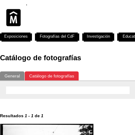
Exposiciones
Fotografías del CdF
Investigación
Educat
Catálogo de fotografías
General
Catálogo de fotografías
Resultados
1
-
1
de
1