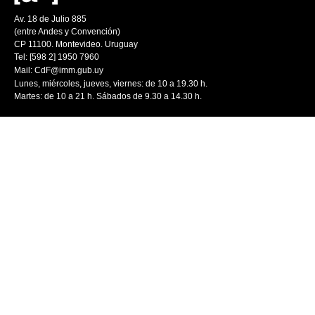
Av. 18 de Julio 885
(entre Andes y Convención)
CP 11100. Montevideo. Uruguay
Tel: [598 2] 1950 7960
Mail:
CdF@imm.gub.uy
Lunes, miércoles, jueves, viernes: de 10 a 19.30 h.
Martes: de 10 a 21 h. Sábados de 9.30 a 14.30 h.