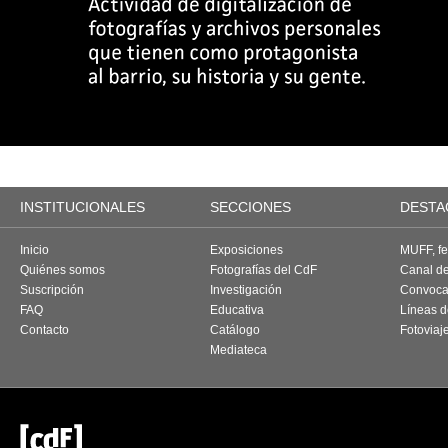
INSTITUCIONALES
SECCIONES
DESTA
Inicio
Exposiciones
MUFF, fes
Quiénes somos
Fotografías del CdF
Canal d
Suscripción
Investigación
Convoca
FAQ
Educativa
Líneas d
Contacto
Catálogo
Fotoviaj
Mediateca