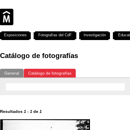
Exposiciones
Fotografías del CdF
Investigación
Educat
Catálogo de fotografías
General
Catálogo de fotografías
Resultados
1
-
1
de
1