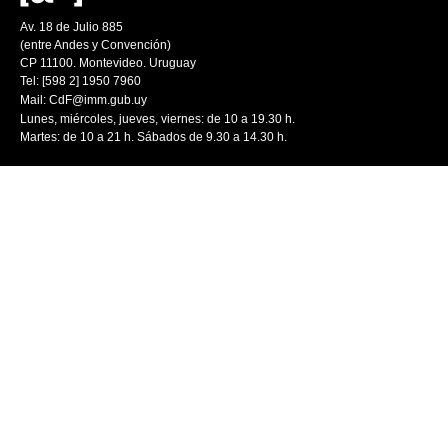
Av. 18 de Julio 885
(entre Andes y Convención)
CP 11100. Montevideo. Uruguay
Tel: [598 2] 1950 7960
Mail:
CdF@imm.gub.uy
Lunes, miércoles, jueves, viernes: de 10 a 19.30 h.
Martes: de 10 a 21 h. Sábados de 9.30 a 14.30 h.