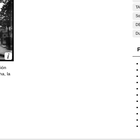
T
So
DE
Du
P
ción
ha, la