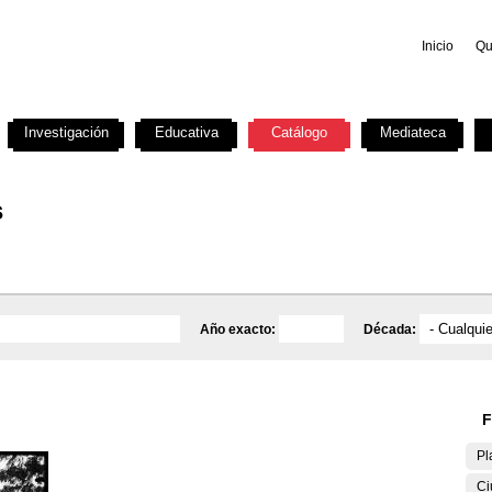
Inicio
Qu
Investigación
Educativa
Catálogo
Mediateca
s
Año exacto:
Década:
F
Pl
Ci