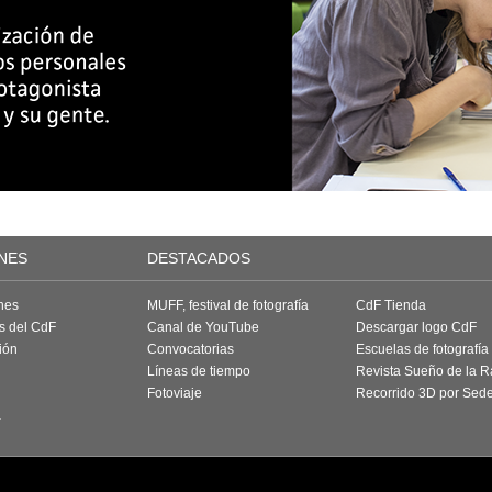
NES
DESTACADOS
nes
MUFF, festival de fotografía
CdF Tienda
as del CdF
Canal de YouTube
Descargar logo CdF
ión
Convocatorias
Escuelas de fotografía
Líneas de tiempo
Revista Sueño de la 
Fotoviaje
Recorrido 3D por Sed
a