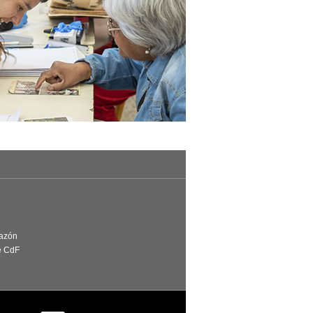
Razón
e CdF