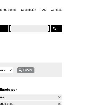
iénes somos
Suscripción
FAQ
Contacto
iltrado por
aza
udad Vieja