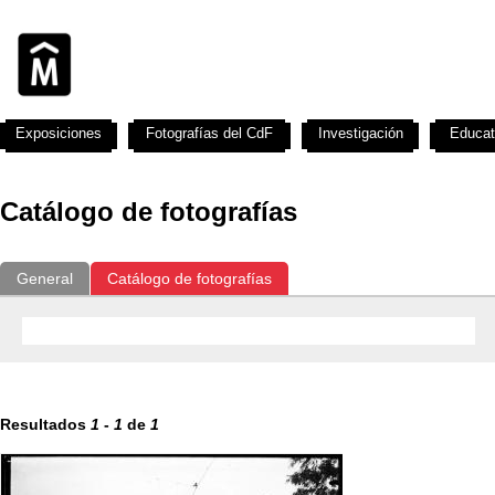
Exposiciones
Fotografías del CdF
Investigación
Educat
Catálogo de fotografías
General
Catálogo de fotografías
Resultados
1
-
1
de
1