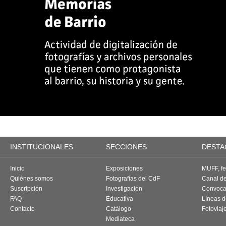
INSTITUCIONALES
SECCIONES
DESTA
Inicio
Exposiciones
MUFF, fes
Quiénes somos
Fotografías del CdF
Canal d
Suscripción
Investigación
Convoca
FAQ
Educativa
Líneas d
Contacto
Catálogo
Fotoviaj
Mediateca