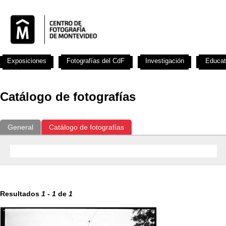
Exposiciones
Fotografías del CdF
Investigación
Educat
Catálogo de fotografías
General
Catálogo de fotografías
Resultados
1
-
1
de
1